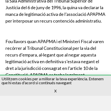
la Sala Administrativa del Tribunal Superior de
Justícia del 6 de juny de 1996, la quina va declarar la
manca de legitimació activa de l’associació APAPMA
per interposar un recurs contenciós administratiu.
Fou llavors quan APAPMA i el Ministeri Fiscal varen
recórrer al Tribunal Constitucional per la via del
recurs d’empara, al·legant que al negar aquesta
legitimació activa en definitiva s’estava negant el
dret a la jurisdicció consagrat en l’article 10 de la
Constitució. APAPMA es troba legalment
Utilitzem cookies per a millorar la teva experiència. Entenem
constituïda, té entre les seves finalitats la defensa i
que hi estas d'acord si continués navegant
la protecció del medi ambient, i per tant, té un
X
“interès” directe per impugnar tots aquells actes
administratius l’execució dels que suposi un
atemptat mediambiental. Aquest interès no és el