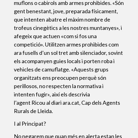
muflons o cabirols amb armes prohibides. «Són
gent benestant, jove, preparada físicament,
que intenten abatre el màxim nombre de
trofeus cinegètics a les nostres muntanyes», i
afegeix que actuen «com si fos una
competició». Utilitzen armes prohibides com
ara fusells d’un sol tret amb silenciador, sovint
els acompanyen guies locals i porten roba i
vehicles de camuflatge. «Aquests grups
organitzats ens preocupen perquè són
perillosos, no respecten la normativa i
intenten fugir», així els descrivia
l’agent Ricou al diari ara.cat, Cap dels Agents
Rurals de Lleida.
I al Principat?
No negarem que quan més en alerta estan les