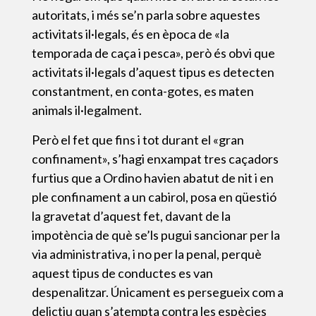
autoritats, i més se’n parla sobre aquestes
activitats il·legals, és en època de «la
temporada de caça i pesca», però és obvi que
activitats il·legals d’aquest tipus es detecten
constantment, en conta-gotes, es maten
animals il·legalment.
Però el fet que fins i tot durant el «gran
confinament», s’hagi enxampat tres caçadors
furtius que a Ordino havien abatut de nit i en
ple confinament a un cabirol, posa en qüestió
la gravetat d’aquest fet, davant de la
impotència de què se’ls pugui sancionar per la
via administrativa, i no per la penal, perquè
aquest tipus de conductes es van
despenalitzar. Únicament es persegueix com a
delictiu quan s’atempta contra les espècies