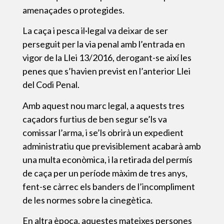
amenaçades o protegides.
La caça i pesca il·legal va deixar de ser
perseguit per la via penal amb l’entrada en
vigor de la Llei 13/2016, derogant-se així les
penes que s’havien previst en l’anterior Llei
del Codi Penal.
Amb aquest nou marc legal, a aquests tres
caçadors furtius de ben segur se’ls va
comissar l’arma, i se’ls obrirà un expedient
administratiu que previsiblement acabarà amb
una multa econòmica, i la retirada del permís
de caça per un període màxim de tres anys,
fent-se càrrec els banders de l’incompliment
de les normes sobre la cinegètica.
En altra època, aquestes mateixes persones