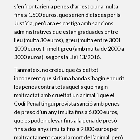
s’enfrontarien a penes d’arrest o una multa
fins a 1.500 euros, que serien dictades per la
Justícia, però ara es castiga amb sancions
administratives que estan graduades entre
lleu (multa 30 euros), greu (multa entre 300 i
1000 euros ), i molt greu (amb multa de 2000 a
3000 euros), segons la Llei 13/2016.
Tanmateix, no creieu que és del tot
incoherent que si d’una banda s’hagin endurit
les penes contra tots aquells que hagin
maltractat amb crueltat un animal, i que el
Codi Penal tingui prevista sanció amb penes
de presó d’un any i multa fins a 6.000 euros,
que es poden elevar fins a la pena de presó
fins a dos anys i multa fins a 9.000 euros per
maltractament causa la mort de l’animal, però