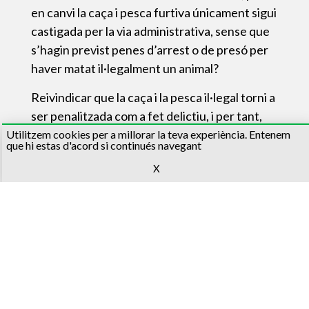
en canvi la caça i pesca furtiva únicament sigui
castigada per la via administrativa, sense que
s’hagin previst penes d’arrest o de presó per
haver matat il·legalment un animal?
Reivindicar que la caça i la pesca il·legal torni a
ser penalitzada com a fet delictiu, i per tant,
perseguit per la via penal amb penes d’arrest o
Utilitzem cookies per a millorar la teva experiència. Entenem
que hi estas d'acord si continués navegant
de presó, és un dels objectius de
X
l’associació APAPMA.