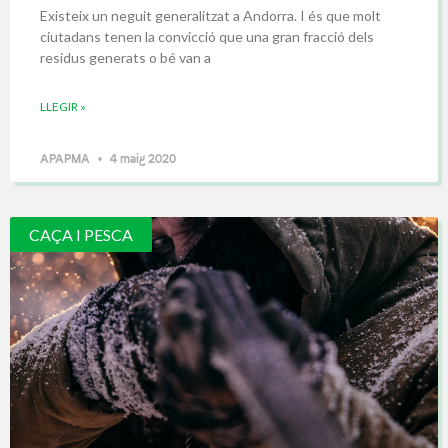
Existeix un neguit generalitzat a Andorra. I és que molt
ciutadans tenen la convicció que una gran fracció dels
residus generats o bé van a
LLEGIR »
APAPMA
4 maig 2020
CAÇA I PESCA