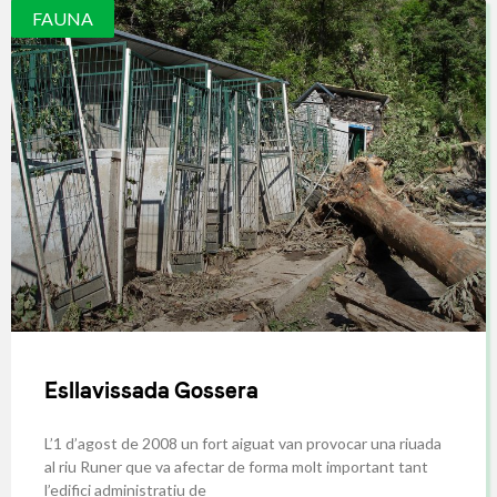
FAUNA
Esllavissada Gossera
L’1 d’agost de 2008 un fort aiguat van provocar una riuada
al riu Runer que va afectar de forma molt important tant
l’edifici administratiu de