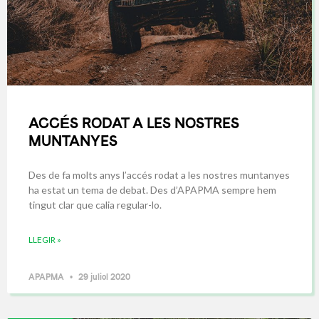
ACCÉS RODAT A LES NOSTRES
MUNTANYES
Des de fa molts anys l’accés rodat a les nostres muntanyes
ha estat un tema de debat. Des d’APAPMA sempre hem
tingut clar que calia regular-lo.
LLEGIR »
APAPMA
29 juliol 2020